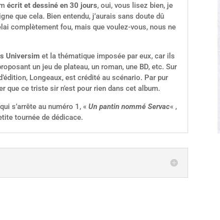
bum
écrit et
dessiné en 30 jours
, oui, vous lisez bien, je
igne que cela. Bien entendu, j’aurais sans doute dû
délai complètement fou, mais que voulez-vous, nous ne
ns Universim
et la thématique imposée par eux, car ils
proposant un jeu de plateau, un roman, une BD, etc. Sur
d’édition, Longeaux, est crédité au scénario. Par pur
r que ce triste sir n’est pour rien dans cet album.
, qui s’arrête au numéro 1, «
Un pantin nommé Servac
« ,
tite tournée de dédicace.